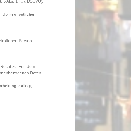
t. 6 Abs. 1 lit. c DSGVO);
t, die im
öffentlichen
etroffenen Person
 Recht zu, von dem
ersonenbezogenen Daten
beitung vorliegt,