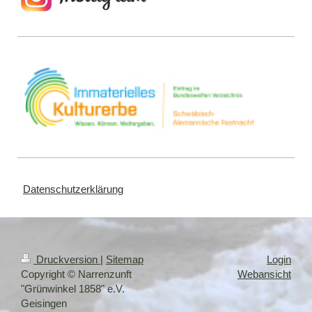
Datenschutzerklärung
Druckversion
|
Sitemap
Login
Copyright © Narrenzunft
Webansicht
"Grünwinkel 1858" e.V.
Geisingen